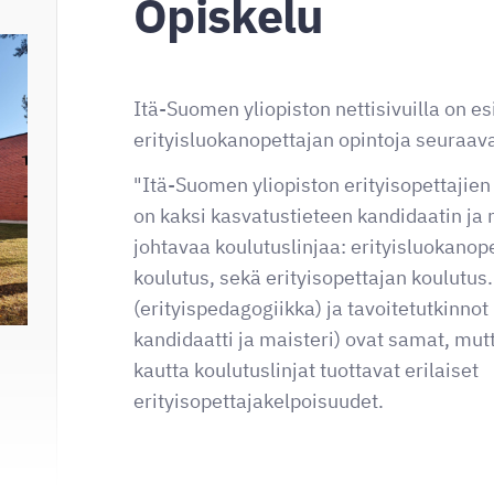
Opiskelu
Itä-Suomen yliopiston nettisivuilla on esi
erityisluokanopettajan opintoja seuraava
"Itä-Suomen yliopiston erityisopettajie
on kaksi kasvatustieteen kandidaatin ja 
johtavaa koulutuslinjaa: erityisluokanope
koulutus, sekä erityisopettajan koulutus
(erityispedagogiikka) ja tavoitetutkinnot
kandidaatti ja maisteri) ovat samat, mut
kautta koulutuslinjat tuottavat erilaiset
erityisopettajakelpoisuudet.