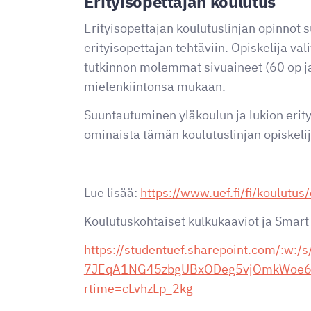
Erityisopettajan koulutus
Erityisopettajan koulutuslinjan opinnot 
erityisopettajan tehtäviin. Opiskelija va
tutkinnon molemmat sivuaineet (60 op j
mielenkiintonsa mukaan.
Suuntautuminen yläkoulun ja lukion erity
ominaista tämän koulutuslinjan opiskelijo
Lue lisää:
https://www.uef.fi/fi/koulutus/
Koulutuskohtaiset kulkukaaviot ja Smart 
https://studentuef.sharepoint.com/:w:
7JEqA1NG45zbgUBxODeg5vjOmkWoe6
rtime=cLvhzLp_2kg