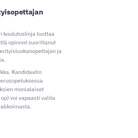
tyisopettajan
n koulutuslinja tuottaa
ttä opinnot suorittanut
 erityisluokanopettajan ja
la.
ikka. Kandidaatin
 perusopetuksessa
ksien monialaiset
op) voi vapaasti valita
valikoimasta.