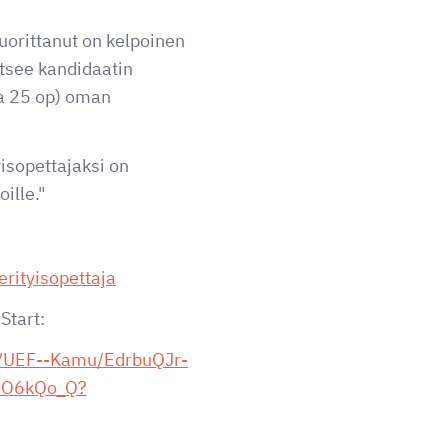
suorittanut on kelpoinen
litsee kandidaatin
a 25 op) oman
isopettajaksi on
ille."
erityisopettaja
Start:
/s/UEF--Kamu/EdrbuQJr-
O6kQo_Q?