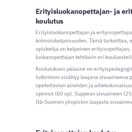
Erityisluokanopettajan- ja eri
koulutus
Erityisluokanopettajan ja erityisopettaja
kolmoiskelpoisuuden. Tämä tarkoittaa, e
opiskelija on kelpoinen erityisopettajan,
luokanopettajan tehtäviin eri kouluasteil
Koulutuksen pääaine on erityispedagogi
tutkintoon sisältyy laajana sivuaineena
opetettavien aineiden ja aihekokonaisuu
opinnot (60 op). Suppean sivuaineen (25 
Itä-Suomen yliopiston laajasta sivuaine