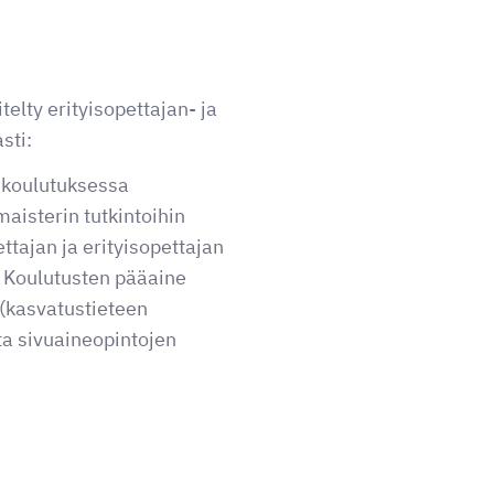
telty erityisopettajan- ja
sti:
n koulutuksessa
maisterin tutkintoihin
ttajan ja erityisopettajan
. Koulutusten pääaine
 (kasvatustieteen
ta sivuaineopintojen