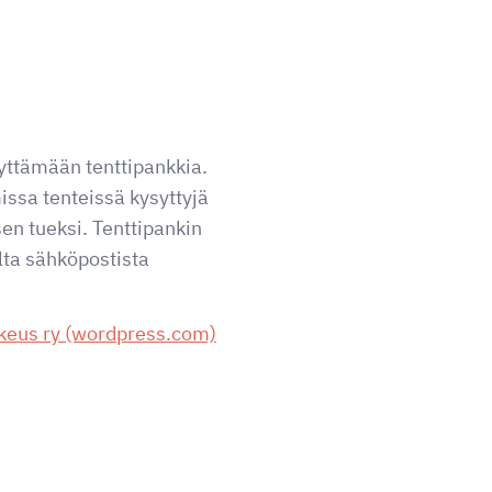
yttämään tenttipankkia.
issa tenteissä kysyttyjä
en tueksi. Tenttipankin
lta sähköpostista
kkeus ry (wordpress.com)