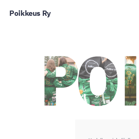
Siirry
Poikkeus Ry
sivun
sisältöön